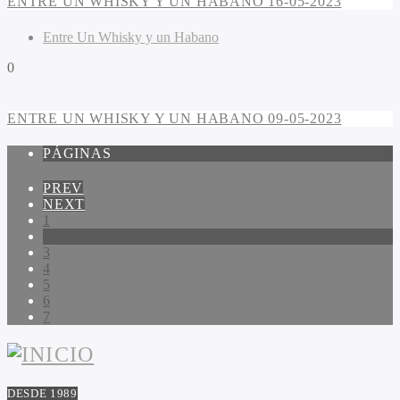
ENTRE UN WHISKY Y UN HABANO 16-05-2023
Entre Un Whisky y un Habano
0
ENTRE UN WHISKY Y UN HABANO 09-05-2023
PÁGINAS
PREV
NEXT
1
2
3
4
5
6
7
DESDE 1989