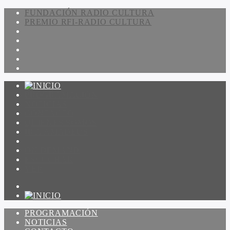
FUNDACIÓN RADIO CULTURA
PREMIO RFI-RADIO CULTURA
PROGRAMACIÓN
NOTICIAS
CONTACTO
QUIENES SOMOS
IR A AMADEUS
ON DEMAND
ESCUCHAR
VER
PROGRAMACIÓN
NOTICIAS