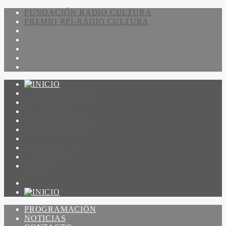
FUNDACIÓN RADIO CULTURA
PREMIO RFI-RADIO CULTURA
PROGRAMACIÓN
NOTICIAS
CONTACTO
QUIENES SOMOS
IR A AMADEUS
ON DEMAND
ESCUCHAR
VER
PROGRAMACIÓN
NOTICIAS