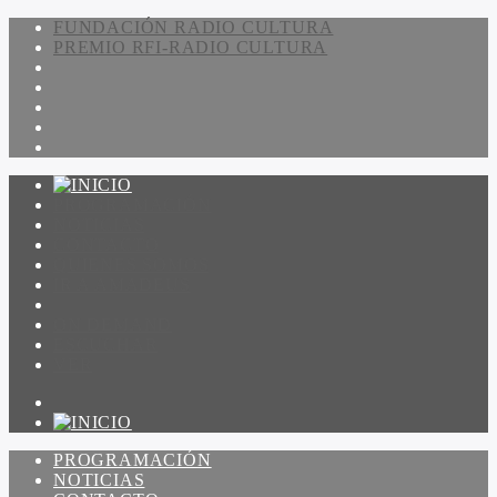
FUNDACIÓN RADIO CULTURA
PREMIO RFI-RADIO CULTURA
PROGRAMACIÓN
NOTICIAS
CONTACTO
QUIENES SOMOS
IR A AMADEUS
ON DEMAND
ESCUCHAR
VER
PROGRAMACIÓN
NOTICIAS