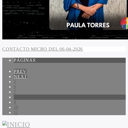
CONTACTO MICRO DEL 06-04-2026
PÁGINAS
PREV
NEXT
5
6
7
8
9
10
11