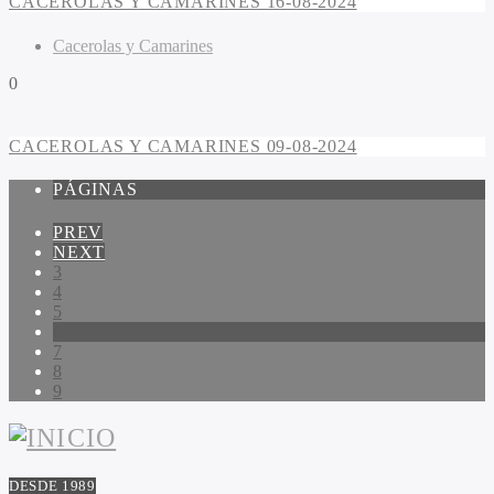
CACEROLAS Y CAMARINES 16-08-2024
Cacerolas y Camarines
0
CACEROLAS Y CAMARINES 09-08-2024
PÁGINAS
PREV
NEXT
3
4
5
6
7
8
9
DESDE 1989