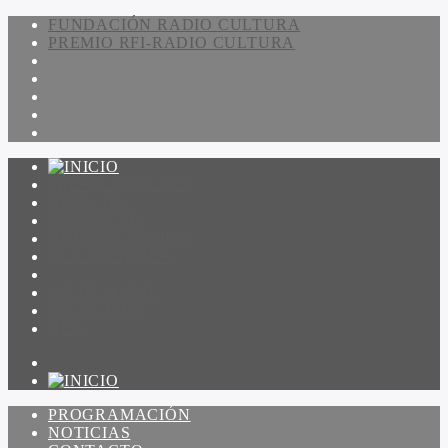
FUNDACIÓN RADIO CULTURA
PREMIO RFI-RADIO CULTURA
PROGRAMACIÓN
NOTICIAS
CONTACTO
QUIENES SOMOS
IR A AMADEUS
ON DEMAND
ESCUCHAR
VER
PROGRAMACIÓN
NOTICIAS