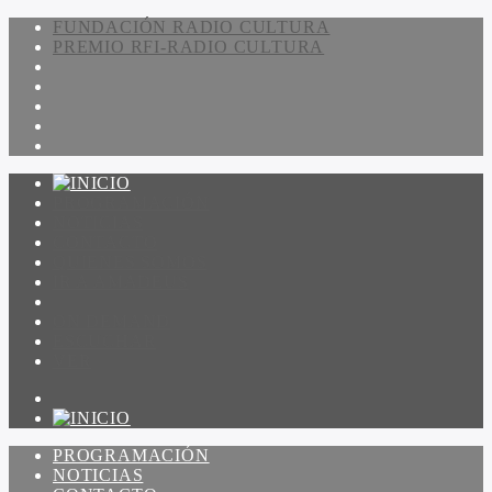
FUNDACIÓN RADIO CULTURA
PREMIO RFI-RADIO CULTURA
PROGRAMACIÓN
NOTICIAS
CONTACTO
QUIENES SOMOS
IR A AMADEUS
ON DEMAND
ESCUCHAR
VER
PROGRAMACIÓN
NOTICIAS