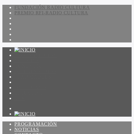
FUNDACIÓN RADIO CULTURA
PREMIO RFI-RADIO CULTURA
PROGRAMACIÓN
NOTICIAS
CONTACTO
QUIENES SOMOS
IR A AMADEUS
ON DEMAND
ESCUCHAR
VER
PROGRAMACIÓN
NOTICIAS