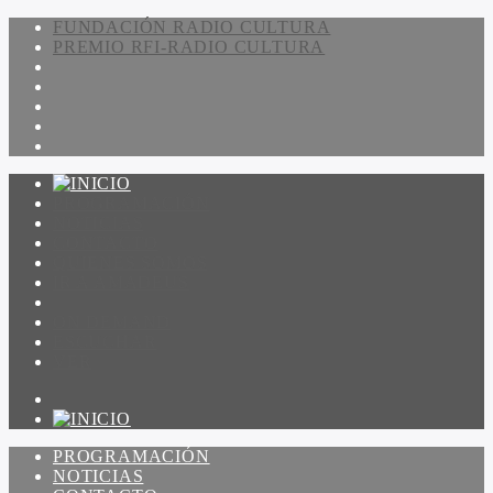
FUNDACIÓN RADIO CULTURA
PREMIO RFI-RADIO CULTURA
PROGRAMACIÓN
NOTICIAS
CONTACTO
QUIENES SOMOS
IR A AMADEUS
ON DEMAND
ESCUCHAR
VER
PROGRAMACIÓN
NOTICIAS