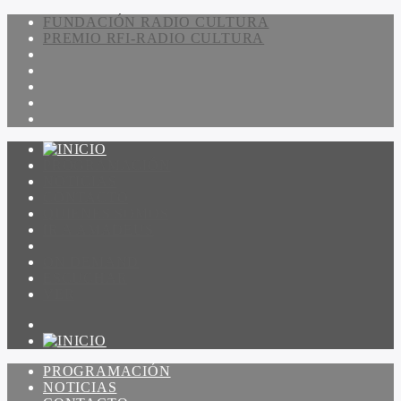
FUNDACIÓN RADIO CULTURA
PREMIO RFI-RADIO CULTURA
PROGRAMACIÓN
NOTICIAS
CONTACTO
QUIENES SOMOS
IR A AMADEUS
ON DEMAND
ESCUCHAR
VER
PROGRAMACIÓN
NOTICIAS