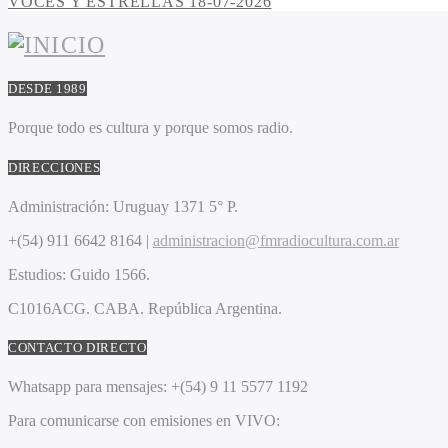
VOCES Y ESTRELLAS 18-07-2026
DESDE 1989
Porque todo es cultura y porque somos radio.
DIRECCIONES
Administración:
Uruguay 1371 5° P.
+(54) 911 6642 8164 |
administracion@fmradiocultura.com.ar
Estudios:
Guido 1566.
C1016ACG
. CABA.
República Argentina.
CONTACTO DIRECTO
Whatsapp para mensajes:
+(54) 9 11 5577 1192
Para comunicarse con emisiones en VIVO: