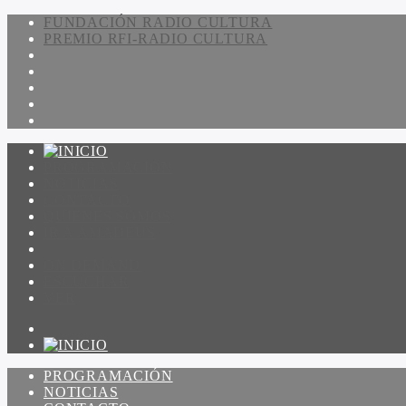
FUNDACIÓN RADIO CULTURA
PREMIO RFI-RADIO CULTURA
PROGRAMACIÓN
NOTICIAS
CONTACTO
QUIENES SOMOS
IR A AMADEUS
ON DEMAND
ESCUCHAR
VER
PROGRAMACIÓN
NOTICIAS