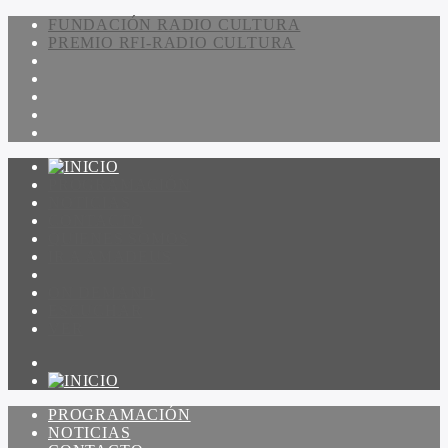
FUNDACIÓN RADIO CULTURA
PREMIO RFI-RADIO CULTURA
PROGRAMACIÓN
NOTICIAS
CONTACTO
QUIENES SOMOS
IR A AMADEUS
ON DEMAND
ESCUCHAR
VER
PROGRAMACIÓN
NOTICIAS