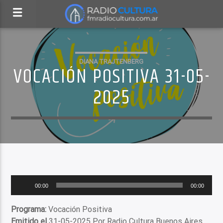
DIANA TRAJTENBERG
VOCACIÓN POSITIVA 31-05-
2025
Reproductor
00:00
00:00
de
audio
Programa:
Vocación Positiva
Emitido el
31-05-2025 Por Radio Cultura Buenos Aires