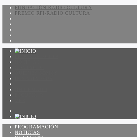
FUNDACIÓN RADIO CULTURA
PREMIO RFI-RADIO CULTURA
PROGRAMACIÓN
NOTICIAS
CONTACTO
QUIENES SOMOS
IR A AMADEUS
ON DEMAND
ESCUCHAR
VER
PROGRAMACIÓN
NOTICIAS