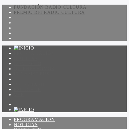
FUNDACIÓN RADIO CULTURA
PREMIO RFI-RADIO CULTURA
PROGRAMACIÓN
NOTICIAS
CONTACTO
QUIENES SOMOS
IR A AMADEUS
ON DEMAND
ESCUCHAR
VER
PROGRAMACIÓN
NOTICIAS