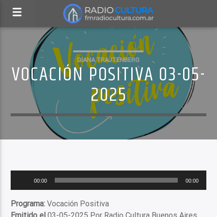
DIANA TRAJTENBERG
VOCACIÓN POSITIVA 03-05-
2025
Reproductor
00:00
00:00
de
audio
Programa:
Vocación Positiva
Emitido el
03-05-2025 Por Radio Cultura Buenos Aires