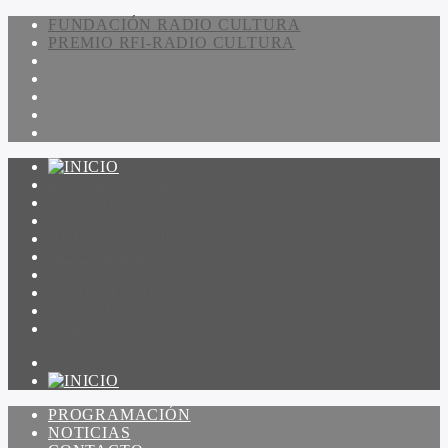
FUNDACIÓN RADIO CULTURA
PREMIO RFI-RADIO CULTURA
PROGRAMACIÓN
NOTICIAS
CONTACTO
QUIENES SOMOS
IR A AMADEUS
ON DEMAND
ESCUCHAR
VER
PROGRAMACIÓN
NOTICIAS