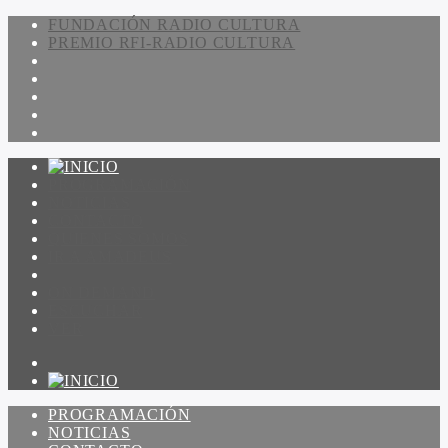
FUNDACIÓN RADIO CULTURA
PREMIO RFI-RADIO CULTURA
PROGRAMACIÓN
NOTICIAS
CONTACTO
QUIENES SOMOS
IR A AMADEUS
ON DEMAND
ESCUCHAR
VER
PROGRAMACIÓN
NOTICIAS