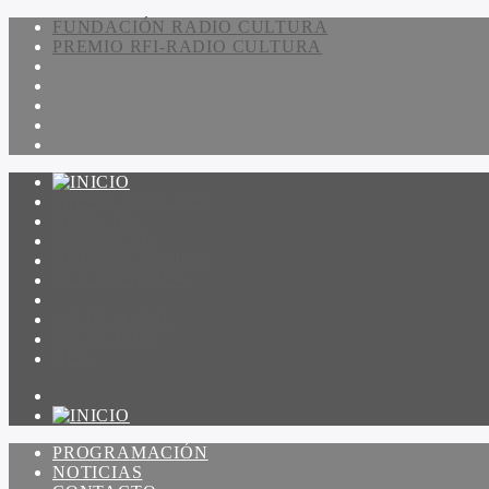
FUNDACIÓN RADIO CULTURA
PREMIO RFI-RADIO CULTURA
PROGRAMACIÓN
NOTICIAS
CONTACTO
QUIENES SOMOS
IR A AMADEUS
ON DEMAND
ESCUCHAR
VER
PROGRAMACIÓN
NOTICIAS