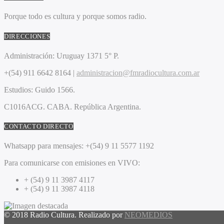
Porque todo es cultura y porque somos radio.
DIRECCIONES
Administración:
Uruguay 1371 5° P.
+(54) 911 6642 8164 |
administracion@fmradiocultura.com.ar
Estudios:
Guido 1566.
C1016ACG
. CABA.
República Argentina.
CONTACTO DIRECTO
Whatsapp para mensajes:
+(54) 9 11 5577 1192
Para comunicarse con emisiones en VIVO:
+ (54) 9 11 3987 4117
+ (54) 9 11 3987 4118
© 2018 Radio Cultura. Realizado por
NEOMEDIOS