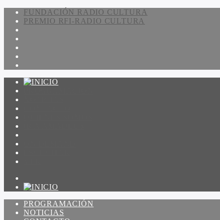
FUNDACIÓN RADIO CULTURA
PREMIO RFI-RADIO CULTURA
PROGRAMACIÓN
NOTICIAS
CONTACTO
QUIENES SOMOS
IR A AMADEUS
ON DEMAND
ESCUCHAR
VER
PROGRAMACIÓN
NOTICIAS