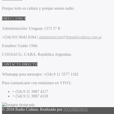
Porque todo es cultura y porque somos radio.
DIRECCIONES
Administración:
Uruguay 1371 5° P.
+(54) 911 6642 8164 |
administracion@fmradiocultura.com.ar
Estudios:
Guido 1566.
C1016ACG
. CABA.
República Argentina.
CONTACTO DIRECTO
Whatsapp para mensajes:
+(54) 9 11 5577 1192
Para comunicarse con emisiones en VIVO:
+ (54) 9 11 3987 4117
+ (54) 9 11 3987 4118
© 2018 Radio Cultura. Realizado por
NEOMEDIOS