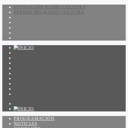
FUNDACIÓN RADIO CULTURA
PREMIO RFI-RADIO CULTURA
PROGRAMACIÓN
NOTICIAS
CONTACTO
QUIENES SOMOS
IR A AMADEUS
ON DEMAND
ESCUCHAR
VER
PROGRAMACIÓN
NOTICIAS