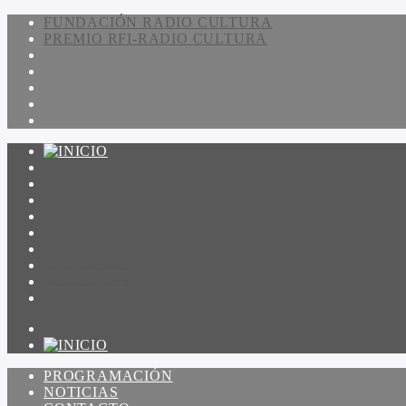
FUNDACIÓN RADIO CULTURA
PREMIO RFI-RADIO CULTURA
PROGRAMACIÓN
NOTICIAS
CONTACTO
QUIENES SOMOS
IR A AMADEUS
ON DEMAND
ESCUCHAR
VER
PROGRAMACIÓN
NOTICIAS