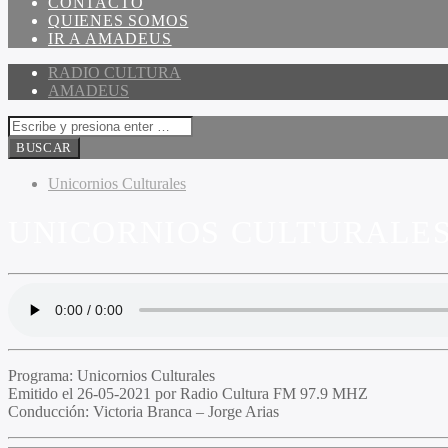
CONTACTO
QUIENES SOMOS
IR A AMADEUS
RADIO CULTURA
AMADEUS
Unicornios Culturales
UNICORNIOS CULTURALES 
Programa
: Unicornios Culturales
Emitido
el 26-05-2021 por Radio Cultura FM 97.9 MHZ
Conducción
: Victoria Branca – Jorge Arias