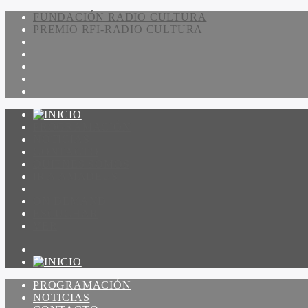
FUNDACIÓN RADIO CULTURA
PREMIO RFI-RADIO CULTURA
PROGRAMACIÓN
NOTICIAS
CONTACTO
QUIENES SOMOS
IR A AMADEUS
ON DEMAND
ESCUCHAR
VER
PROGRAMACIÓN
NOTICIAS