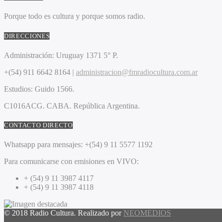
Porque todo es cultura y porque somos radio.
DIRECCIONES
Administración:
Uruguay 1371 5° P.
+(54) 911 6642 8164 |
administracion@fmradiocultura.com.ar
Estudios:
Guido 1566.
C1016ACG
. CABA.
República Argentina.
CONTACTO DIRECTO
Whatsapp para mensajes:
+(54) 9 11 5577 1192
Para comunicarse con emisiones en VIVO:
+ (54) 9 11 3987 4117
+ (54) 9 11 3987 4118
© 2018 Radio Cultura. Realizado por
NEOMEDIOS