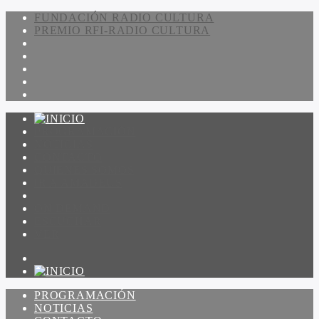
FUNDACIÓN RADIO CULTURA
PREMIO RFI-RADIO CULTURA
PROGRAMACIÓN
NOTICIAS
CONTACTO
QUIENES SOMOS
IR A AMADEUS
ON DEMAND
ESCUCHAR
VER
PROGRAMACIÓN
NOTICIAS