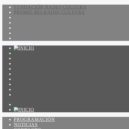
FUNDACIÓN RADIO CULTURA
PREMIO RFI-RADIO CULTURA
PROGRAMACIÓN
NOTICIAS
CONTACTO
QUIENES SOMOS
IR A AMADEUS
ON DEMAND
ESCUCHAR
VER
PROGRAMACIÓN
NOTICIAS