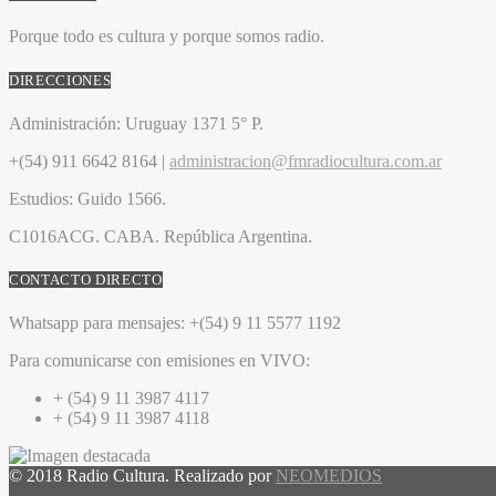
Porque todo es cultura y porque somos radio.
DIRECCIONES
Administración:
Uruguay 1371 5° P.
+(54) 911 6642 8164 |
administracion@fmradiocultura.com.ar
Estudios:
Guido 1566.
C1016ACG
. CABA.
República Argentina.
CONTACTO DIRECTO
Whatsapp para mensajes:
+(54) 9 11 5577 1192
Para comunicarse con emisiones en VIVO:
+ (54) 9 11 3987 4117
+ (54) 9 11 3987 4118
© 2018 Radio Cultura. Realizado por
NEOMEDIOS