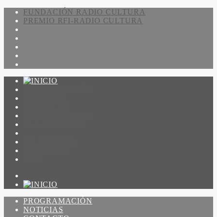
FUNDACIÓN RADIO CULTURA
PREMIO RFI-RADIO CULTURA
PROGRAMACIÓN
NOTICIAS
CONTACTO
QUIENES SOMOS
IR A AMADEUS
ON DEMAND
ESCUCHAR
VER
PROGRAMACIÓN
NOTICIAS