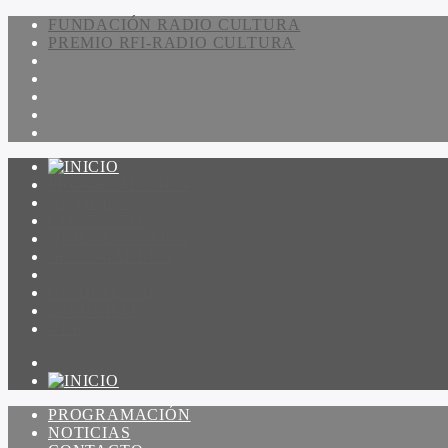
FUNDACIÓN RADIO CULTURA
PREMIO RFI-RADIO CULTURA
PROGRAMACIÓN
NOTICIAS
CONTACTO
QUIENES SOMOS
IR A AMADEUS
ON DEMAND
ESCUCHAR
VER
PROGRAMACIÓN
NOTICIAS