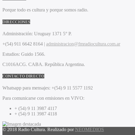
Porque todo es cultura y porque somos radio.
DIRECCIONES
Administración:
Uruguay 1371 5° P.
+(54) 911 6642 8164 |
administracion@fmradiocultura.com.ar
Estudios:
Guido 1566.
C1016ACG
. CABA.
República Argentina.
CONTACTO DIRECTO
Whatsapp para mensajes:
+(54) 9 11 5577 1192
Para comunicarse con emisiones en VIVO:
+ (54) 9 11 3987 4117
+ (54) 9 11 3987 4118
© 2018 Radio Cultura. Realizado por
NEOMEDIOS