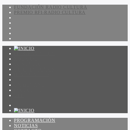
FUNDACIÓN RADIO CULTURA
PREMIO RFI-RADIO CULTURA
PROGRAMACIÓN
NOTICIAS
CONTACTO
QUIENES SOMOS
IR A AMADEUS
ON DEMAND
ESCUCHAR
VER
PROGRAMACIÓN
NOTICIAS