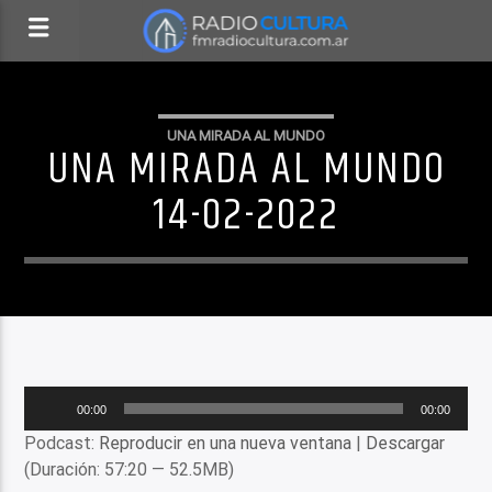
UNA MIRADA AL MUNDO
UNA MIRADA AL MUNDO
14-02-2022
Reproductor
00:00
00:00
de
Podcast:
Reproducir en una nueva ventana
|
Descargar
audio
(Duración: 57:20 — 52.5MB)