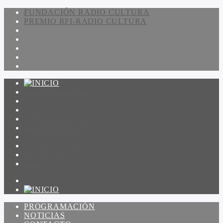
FUNDACIÓN RADIO CULTURA
PREMIO RFI-RADIO CULTURA
PROGRAMACIÓN
NOTICIAS
CONTACTO
QUIENES SOMOS
IR A AMADEUS
ON DEMAND
ESCUCHAR
VER
PROGRAMACIÓN
NOTICIAS