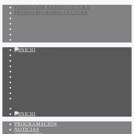
FUNDACIÓN RADIO CULTURA
PREMIO RFI-RADIO CULTURA
PROGRAMACIÓN
NOTICIAS
CONTACTO
QUIENES SOMOS
IR A AMADEUS
ON DEMAND
ESCUCHAR
VER
PROGRAMACIÓN
NOTICIAS