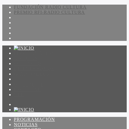
FUNDACIÓN RADIO CULTURA
PREMIO RFI-RADIO CULTURA
PROGRAMACIÓN
NOTICIAS
CONTACTO
QUIENES SOMOS
IR A AMADEUS
ON DEMAND
ESCUCHAR
VER
PROGRAMACIÓN
NOTICIAS