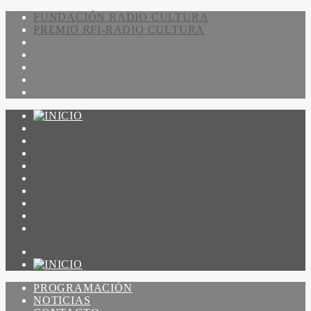
FUNDACIÓN RADIO CULTURA
PREMIO RFI-RADIO CULTURA
PROGRAMACIÓN
NOTICIAS
CONTACTO
QUIENES SOMOS
IR A AMADEUS
ON DEMAND
ESCUCHAR
VER
PROGRAMACIÓN
NOTICIAS