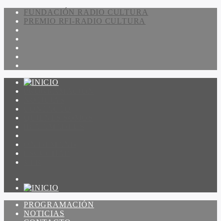
FUNDACIÓN RADIO CULTURA
PREMIO RFI-RADIO CULTURA
PROGRAMACIÓN
NOTICIAS
CONTACTO
QUIENES SOMOS
IR A AMADEUS
ON DEMAND
ESCUCHAR
VER
PROGRAMACIÓN
NOTICIAS