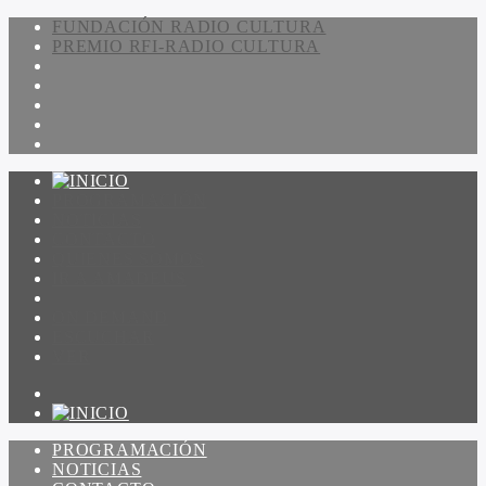
FUNDACIÓN RADIO CULTURA
PREMIO RFI-RADIO CULTURA
PROGRAMACIÓN
NOTICIAS
CONTACTO
QUIENES SOMOS
IR A AMADEUS
ON DEMAND
ESCUCHAR
VER
PROGRAMACIÓN
NOTICIAS