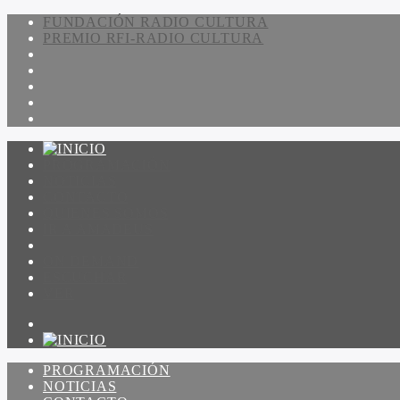
FUNDACIÓN RADIO CULTURA
PREMIO RFI-RADIO CULTURA
PROGRAMACIÓN
NOTICIAS
CONTACTO
QUIENES SOMOS
IR A AMADEUS
ON DEMAND
ESCUCHAR
VER
PROGRAMACIÓN
NOTICIAS