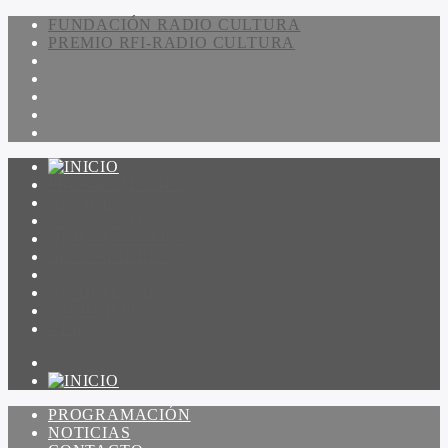
FUNDACIÓN RADIO CULTURA
PREMIO RFI-RADIO CULTURA
PROGRAMACIÓN
NOTICIAS
CONTACTO
QUIENES SOMOS
IR A AMADEUS
ON DEMAND
ESCUCHAR
VER
PROGRAMACIÓN
NOTICIAS