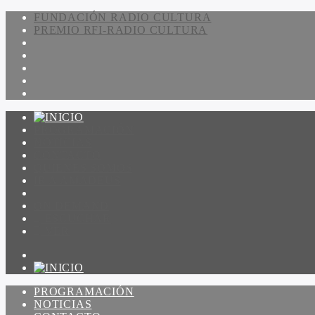
FUNDACIÓN RADIO CULTURA
PREMIO RFI-RADIO CULTURA
PROGRAMACIÓN
NOTICIAS
CONTACTO
QUIENES SOMOS
IR A AMADEUS
ON DEMAND
ESCUCHAR
VER
PROGRAMACIÓN
NOTICIAS