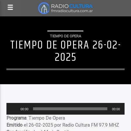
TIEMPO DE OPERA
TIEMPO DE OPERA 26-02-
2025
Reproductor
00:00
00:00
de
Programa
: Tiempo De Opera
audio
Emitido
el 26-02-2025 por Radio Cultura FM 97.9 MHZ