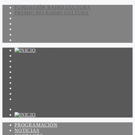
FUNDACIÓN RADIO CULTURA
PREMIO RFI-RADIO CULTURA
PROGRAMACIÓN
NOTICIAS
CONTACTO
QUIENES SOMOS
IR A AMADEUS
ON DEMAND
ESCUCHAR
VER
PROGRAMACIÓN
NOTICIAS