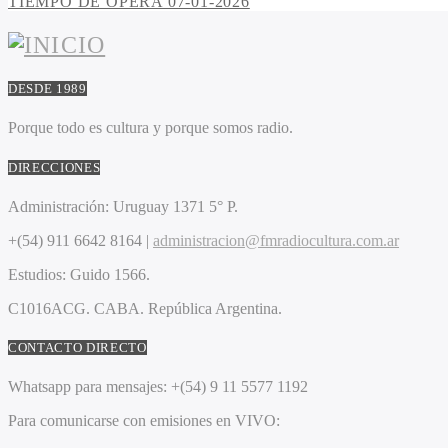
TIEMPO DE OPERA 07-01-2026
DESDE 1989
Porque todo es cultura y porque somos radio.
DIRECCIONES
Administración:
Uruguay 1371 5° P.
+(54) 911 6642 8164 |
administracion@fmradiocultura.com.ar
Estudios:
Guido 1566.
C1016ACG
. CABA.
República Argentina.
CONTACTO DIRECTO
Whatsapp para mensajes:
+(54) 9 11 5577 1192
Para comunicarse con emisiones en VIVO: