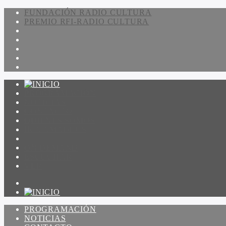
FUNDACIÓN RADIO CULTURA
PREMIO RFI-RADIO CULTURA
PROGRAMACIÓN
NOTICIAS
CONTACTO
QUIENES SOMOS
IR A AMADEUS
ON DEMAND
ESCUCHAR
VER
PROGRAMACIÓN
NOTICIAS