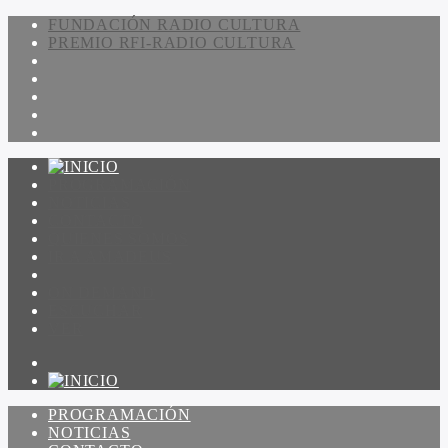
FUNDACIÓN RADIO CULTURA
PREMIO RFI-RADIO CULTURA
PROGRAMACIÓN
NOTICIAS
CONTACTO
QUIENES SOMOS
IR A AMADEUS
ON DEMAND
ESCUCHAR
VER
PROGRAMACIÓN
NOTICIAS