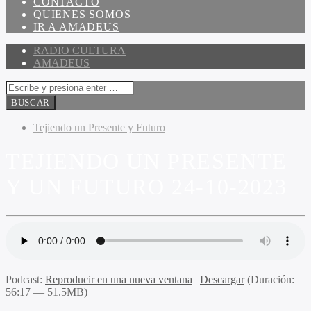
CONTACTO
QUIENES SOMOS
IR A AMADEUS
RADIO CULTURA
AMADEUS
Tejiendo un Presente y Futuro
TEJIENDO UN PRESENTE
Y UN FUTURO 24-10-2023
Podcast:
Reproducir en una nueva ventana
|
Descargar
(Duración:
56:17 — 51.5MB)