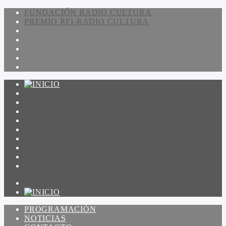
FUNDACIÓN RADIO CULTURA
PREMIO RFI-RADIO CULTURA
PROGRAMACIÓN
NOTICIAS
CONTACTO
QUIENES SOMOS
IR A AMADEUS
ON DEMAND
ESCUCHAR
VER
PROGRAMACIÓN
NOTICIAS