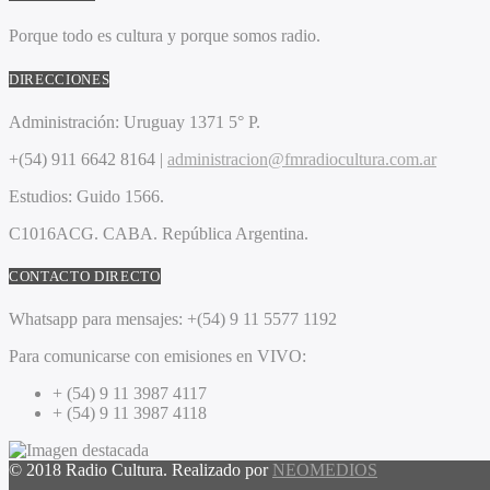
Porque todo es cultura y porque somos radio.
DIRECCIONES
Administración:
Uruguay 1371 5° P.
+(54) 911 6642 8164 |
administracion@fmradiocultura.com.ar
Estudios:
Guido 1566.
C1016ACG
. CABA.
República Argentina.
CONTACTO DIRECTO
Whatsapp para mensajes:
+(54) 9 11 5577 1192
Para comunicarse con emisiones en VIVO:
+ (54) 9 11 3987 4117
+ (54) 9 11 3987 4118
© 2018 Radio Cultura. Realizado por
NEOMEDIOS