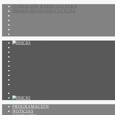
FUNDACIÓN RADIO CULTURA
PREMIO RFI-RADIO CULTURA
PROGRAMACIÓN
NOTICIAS
CONTACTO
QUIENES SOMOS
IR A AMADEUS
ON DEMAND
ESCUCHAR
VER
PROGRAMACIÓN
NOTICIAS