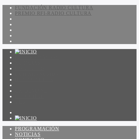
FUNDACIÓN RADIO CULTURA
PREMIO RFI-RADIO CULTURA
PROGRAMACIÓN
NOTICIAS
CONTACTO
QUIENES SOMOS
IR A AMADEUS
ON DEMAND
ESCUCHAR
VER
PROGRAMACIÓN
NOTICIAS