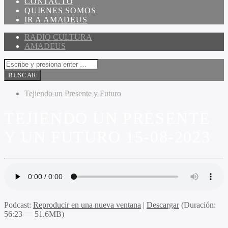
CONTACTO
QUIENES SOMOS
IR A AMADEUS
RADIO CULTURA
AMADEUS
Tejiendo un Presente y Futuro
TEJIENDO UN PRESENTE
Y UN FUTURO 15-08-2023
Podcast:
Reproducir en una nueva ventana
|
Descargar
(Duración:
56:23 — 51.6MB)