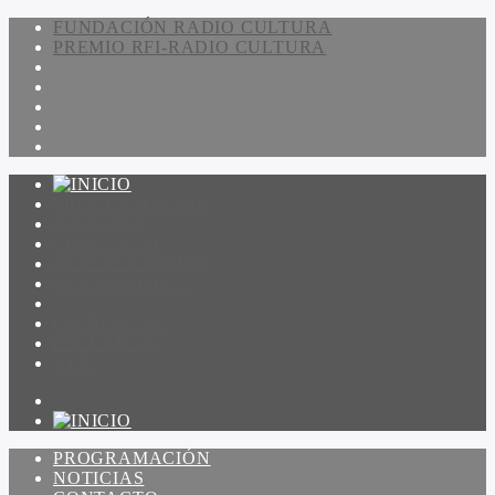
FUNDACIÓN RADIO CULTURA
PREMIO RFI-RADIO CULTURA
PROGRAMACIÓN
NOTICIAS
CONTACTO
QUIENES SOMOS
IR A AMADEUS
ON DEMAND
ESCUCHAR
VER
PROGRAMACIÓN
NOTICIAS