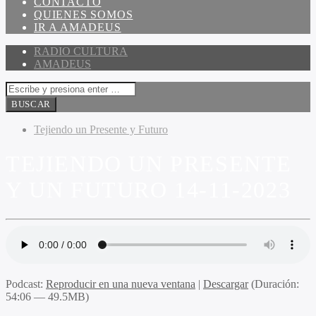
CONTACTO
QUIENES SOMOS
IR A AMADEUS
RADIO CULTURA
AMADEUS
Tejiendo un Presente y Futuro
TEJIENDO UN PRESENTE
Y UN FUTURO 14-11-2023
Podcast:
Reproducir en una nueva ventana
|
Descargar
(Duración:
54:06 — 49.5MB)