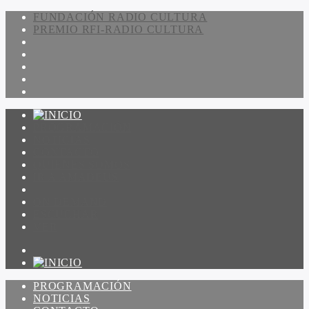
FUNDACIÓN RADIO CULTURA
PREMIO RFI-RADIO CULTURA
PROGRAMACIÓN
NOTICIAS
CONTACTO
QUIENES SOMOS
IR A AMADEUS
ON DEMAND
ESCUCHAR
VER
PROGRAMACIÓN
NOTICIAS