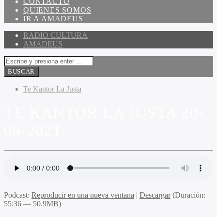
CONTACTO
QUIENES SOMOS
IR A AMADEUS
RADIO CULTURA
AMADEUS
Te Kantor La Justa
TE KANTOR LA JUSTA 20-
09-2021
Podcast:
Reproducir en una nueva ventana
|
Descargar
(Duración:
55:36 — 50.9MB)