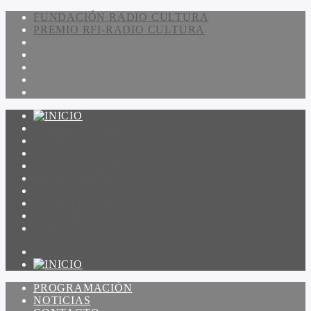
FUNDACIÓN RADIO CULTURA
PREMIO RFI-RADIO CULTURA
PROGRAMACIÓN
NOTICIAS
CONTACTO
QUIENES SOMOS
IR A AMADEUS
ON DEMAND
ESCUCHAR
VER
PROGRAMACIÓN
NOTICIAS