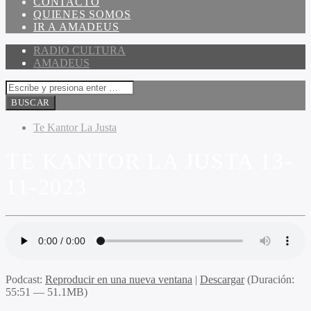
CONTACTO
QUIENES SOMOS
IR A AMADEUS
RADIO CULTURA
AMADEUS
Te Kantor La Justa
TE KANTOR LA JUSTA 13-
11-2023
Podcast:
Reproducir en una nueva ventana
|
Descargar
(Duración:
55:51 — 51.1MB)