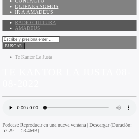
CONTACTO
QUIENES SOMOS
IR A AMADEUS
RADIO CULTURA
AMADEUS
Te Kantor La Justa
TE KANTOR LA JUSTA 08-
08-2022
Podcast:
Reproducir en una nueva ventana
|
Descargar
(Duración:
57:29 — 53.4MB)