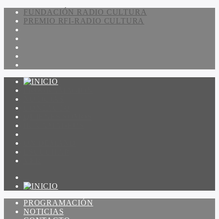
FUNDACIÓN RADIO CULTURA
PREMIO RFI-RADIO CULTURA
PROGRAMACIÓN
NOTICIAS
CONTACTO
QUIENES SOMOS
IR A AMADEUS
ON DEMAND
ESCUCHAR
VER
PROGRAMACIÓN
NOTICIAS