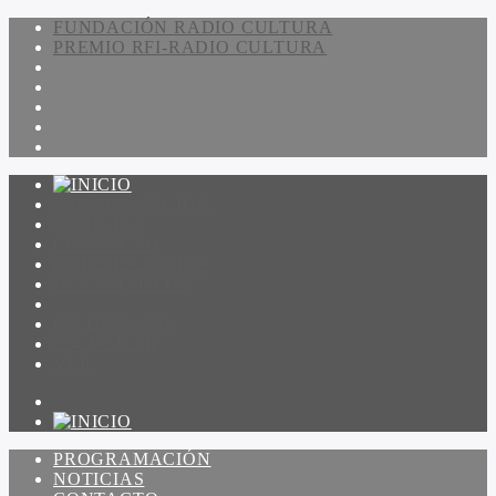
FUNDACIÓN RADIO CULTURA
PREMIO RFI-RADIO CULTURA
PROGRAMACIÓN
NOTICIAS
CONTACTO
QUIENES SOMOS
IR A AMADEUS
ON DEMAND
ESCUCHAR
VER
PROGRAMACIÓN
NOTICIAS