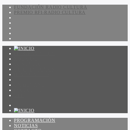
FUNDACIÓN RADIO CULTURA
PREMIO RFI-RADIO CULTURA
PROGRAMACIÓN
NOTICIAS
CONTACTO
QUIENES SOMOS
IR A AMADEUS
ON DEMAND
ESCUCHAR
VER
PROGRAMACIÓN
NOTICIAS