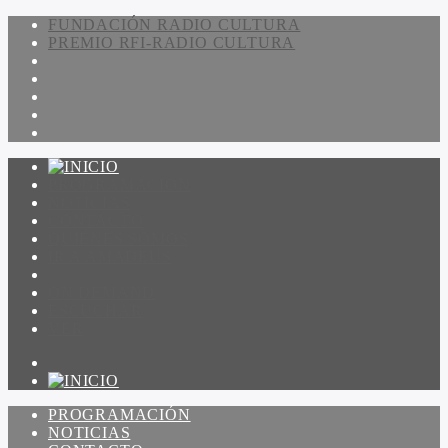
FUNDACIÓN RADIO CULTURA
PREMIO RFI-RADIO CULTURA
PROGRAMACIÓN
NOTICIAS
CONTACTO
QUIENES SOMOS
IR A AMADEUS
ON DEMAND
ESCUCHAR
VER
PROGRAMACIÓN
NOTICIAS